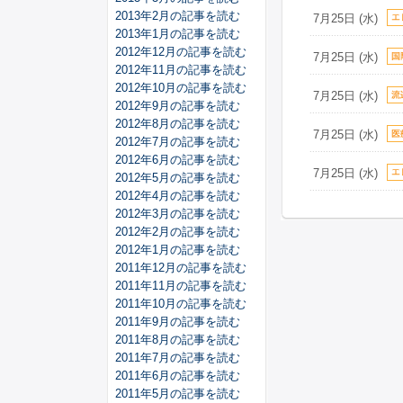
2013年2月の記事を読む
7月25日 (水)
2013年1月の記事を読む
2012年12月の記事を読む
7月25日 (水)
2012年11月の記事を読む
2012年10月の記事を読む
7月25日 (水)
2012年9月の記事を読む
2012年8月の記事を読む
7月25日 (水)
2012年7月の記事を読む
2012年6月の記事を読む
7月25日 (水)
2012年5月の記事を読む
2012年4月の記事を読む
2012年3月の記事を読む
2012年2月の記事を読む
2012年1月の記事を読む
2011年12月の記事を読む
2011年11月の記事を読む
2011年10月の記事を読む
2011年9月の記事を読む
2011年8月の記事を読む
2011年7月の記事を読む
2011年6月の記事を読む
2011年5月の記事を読む