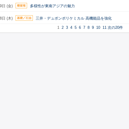
9日 (金)
多様性が東南アジアの魅力
8日 (木)
三井・デュポンポリケミカル 高機能品を強化
1
2
3
4
5
6
7
8
9
10
11
次の20件