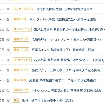
9日 (金)
台湾長興材料 先端３分野に経営資源集中
9日 (金)
帝人 フィルム事業 収益構造安定へ新規用途開拓
9日 (金)
東洋工業塗料 蒸着塗料のタイ生産開始 月産20?30
9日 (金)
協和発酵キリン ロミプレート 独自にAA適応目指す
9日 (金)
医薬品エンジ市場連載（下） 持続成長を期待
9日 (金)
石原産業 農薬事業 新製品・海外強化 インド拠点も
9日 (金)
協友アグリ・三井化学アグロ 専用茶ダニ剤を開発
9日 (金)
経産省 15年度概算要求１・７兆円 再興戦略重点
9日 (金)
中外とロシュ 導出契約変更 前期段階で全製品対象
9日 (金)
海外で通用する食の安全・衛生認証を