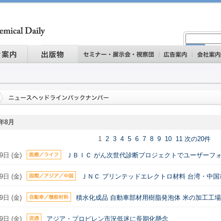
4年8月
1
2
3
4
5
6
7
8
9
10
11
次の20件
9日 (金)
ＪＢＩＣ がん次世代診断プロジェクトでユーザーフ
9日 (金)
ＪＮＣ プリンテッドエレクトロ材料 台湾・中国
9日 (金)
積水化成品 自動車部材用樹脂発泡体 米の加工工
9日 (金)
アジア・プロピレン市況低迷に長期化懸念