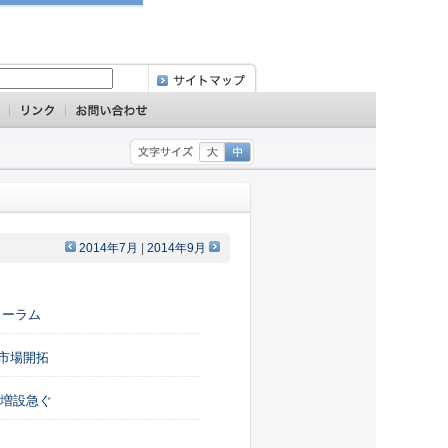
2014年7月
|
2014年9月
ォーラム
市場開拓
場増設急ぐ