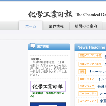
お見舞い
「平成28年熊本地震」により、
被災された皆さまへ心からお見
舞い申し上げます。被災地域の
リョーサン
一日も早い復興をお祈り申し上
げます。
イン
長瀬
【定期購読・見本紙のお申込
オ
み】
東