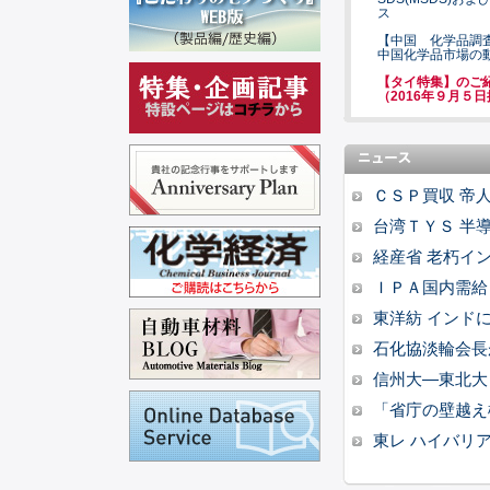
ス
【中国 化学品調
中国化学品市場の
【タイ特集】のご
（2016年９月５
ＣＳＰ買収 帝
台湾ＴＹＳ 半
経産省 老朽イ
ＩＰＡ国内需給
東洋紡 インド
石化協淡輪会長
信州大―東北大
「省庁の壁越え
東レ ハイバリ