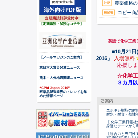
農薬価格の
コピー商
【定期購読・試読はコチラ】
英語で化学工業日報の記事
■10月2
【メールマガジンのご案内】
2016」
入場無料
応援しま
東日本大震災関連ニュース
☆化学工
熊本・大分地震関連ニュース
３カ月以上の
“CPhI Japan 2016”
医薬品製造業界のトレンドを集
めた情報ページ
エポキシ樹脂の耐
耐水・耐食・靭性
【 化学工業日報社
身近なテーマから
【総合力と専門性
SDS(MSDS)お