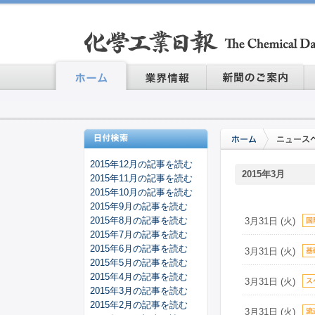
2015年12月の記事を読む
2015年3月
2015年11月の記事を読む
2015年10月の記事を読む
2015年9月の記事を読む
2015年8月の記事を読む
3月31日 (火)
2015年7月の記事を読む
2015年6月の記事を読む
3月31日 (火)
2015年5月の記事を読む
2015年4月の記事を読む
3月31日 (火)
2015年3月の記事を読む
2015年2月の記事を読む
3月31日 (火)