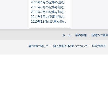
2011年4月の記事を読む
2011年3月の記事を読む
2011年2月の記事を読む
2011年1月の記事を読む
2010年12月の記事を読む
ホーム
｜
業界情報
｜
新聞のご案
著作権に関して
｜
個人情報の取扱いについて
｜
特定商取引