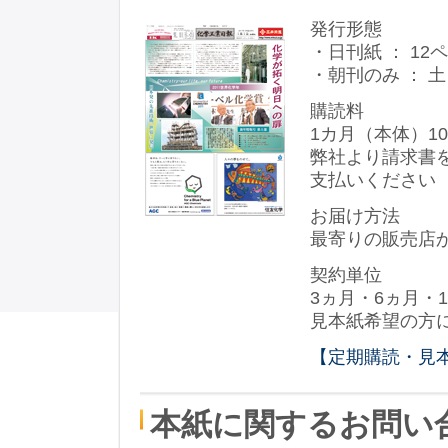
発行形態
・日刊紙 ： 1
・朝刊のみ ： 
購読料
1カ月（本体）10
弊社より請求書
支払いください
お届け方法
最寄りの販売店
契約単位
3ヵ月・6ヵ月・
見本紙希望の方
【定期購読・見
本紙に関するお問い