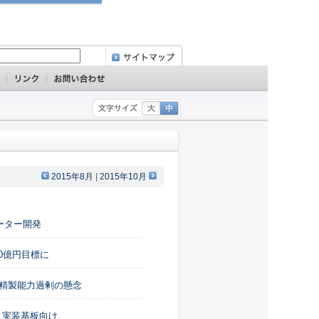
2015年8月
|
2015年10月
ーター開発
0億円目標に
 精製能力過剰の懸念
 実装基板向け