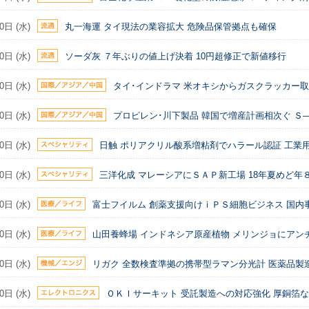
0日 (水)
丸一海運 タイ現法の業容拡大 危険品保管拠点も確保
0日 (水)
ソーダ灰 ７年ぶりの値上げ決着 10円超修正で新値移行
0日 (水)
タイ･インドラマ 米オキシからガスクラッカー取
0日 (水)
プロピレン･川下製品 韓国で増産計画相次ぐ Ｓ
0日 (水)
日触 ポリアクリル酸系増粘剤でハラール認証 工業
0日 (水)
三洋化成 マレーシアにＳＡＰ新工場 18年夏めど
0日 (水)
富士フイルム 創薬支援向けｉＰＳ細胞ビジネス 国内
0日 (水)
山田養蜂場 インドネシア原産植物 メリンジョにアン
0日 (水)
リガク 全数検査準拠の携帯型ラマン分光計 医薬品製
0日 (水)
ＯＫＩサーキット 受託製造への対応強化 厚銅箔