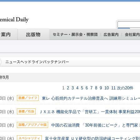
5年9月
1
2
3
4
5
6
7
8
9
10
11
次の20件
0日 (水)
東レ 心筋焼灼カテーテル治療普及へ 訓練用シミュレ
0日 (水)
ＪＸエネ 機能化学品で「営研工」一貫体制 事業利益20
0日 (水)
中国の石油消費 「30年前後にピーク」と専門家
0日 (水)
富士化学産業 ＵＶ硬化型の防湿絶縁コーティング剤