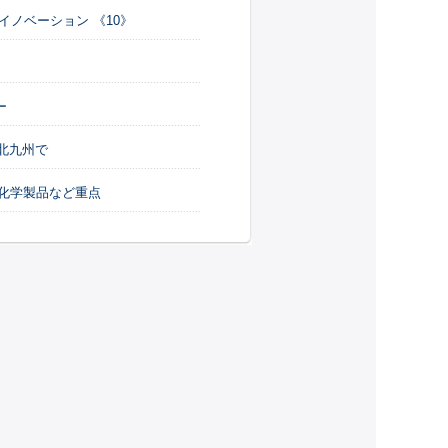
イノベーション 《10》
ー
北九州で
型化学製品など重点