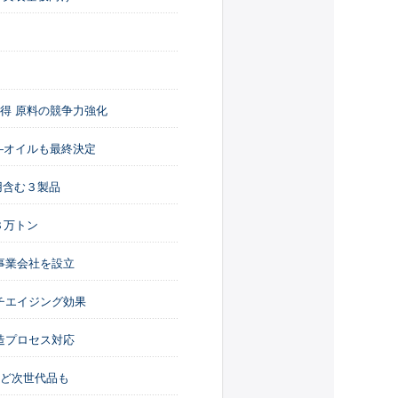
得 原料の競争力強化
―オイルも最終決定
用含む３製品
年８万トン
事業会社を設立
チエイジング効果
造プロセス対応
など次世代品も