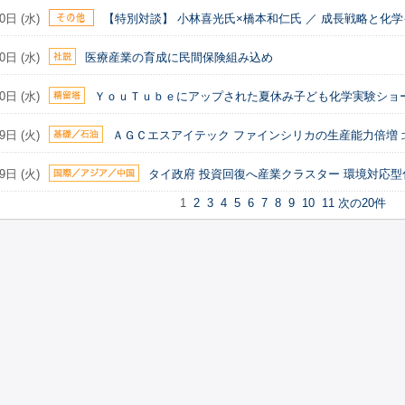
0日 (水)
【特別対談】 小林喜光氏×橋本和仁氏 ／ 成長戦略と化学
0日 (水)
医療産業の育成に民間保険組み込め
0日 (水)
ＹｏｕＴｕｂｅにアップされた夏休み子ども化学実験ショ
9日 (火)
ＡＧＣエスアイテック ファインシリカの生産能力倍増 
9日 (火)
タイ政府 投資回復へ産業クラスター 環境対応
1
2
3
4
5
6
7
8
9
10
11
次の20件