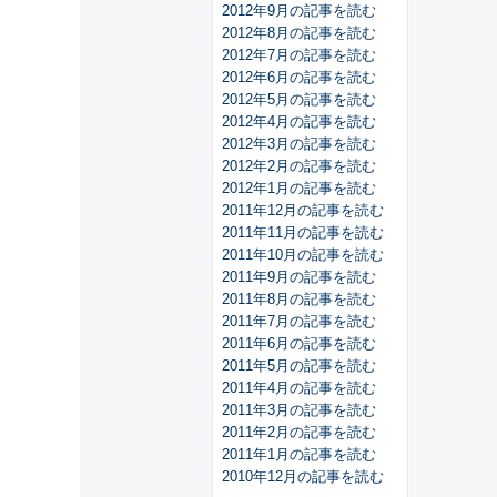
2012年9月の記事を読む
2012年8月の記事を読む
2012年7月の記事を読む
2012年6月の記事を読む
2012年5月の記事を読む
2012年4月の記事を読む
2012年3月の記事を読む
2012年2月の記事を読む
2012年1月の記事を読む
2011年12月の記事を読む
2011年11月の記事を読む
2011年10月の記事を読む
2011年9月の記事を読む
2011年8月の記事を読む
2011年7月の記事を読む
2011年6月の記事を読む
2011年5月の記事を読む
2011年4月の記事を読む
2011年3月の記事を読む
2011年2月の記事を読む
2011年1月の記事を読む
2010年12月の記事を読む