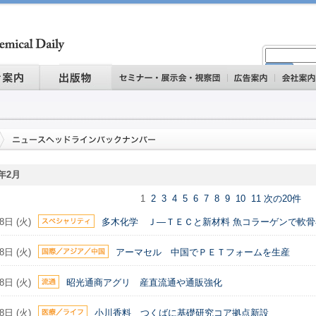
7年2月
1
2
3
4
5
6
7
8
9
10
11
次の20件
8日 (火)
多木化学 Ｊ―ＴＥＣと新材料 魚コラーゲンで軟骨
8日 (火)
アーマセル 中国でＰＥＴフォームを生産
8日 (火)
昭光通商アグリ 産直流通や通販強化
8日 (火)
小川香料 つくばに基礎研究コア拠点新設