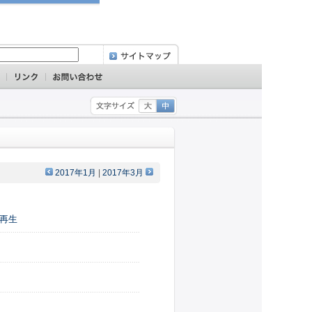
2017年1月
|
2017年3月
再生