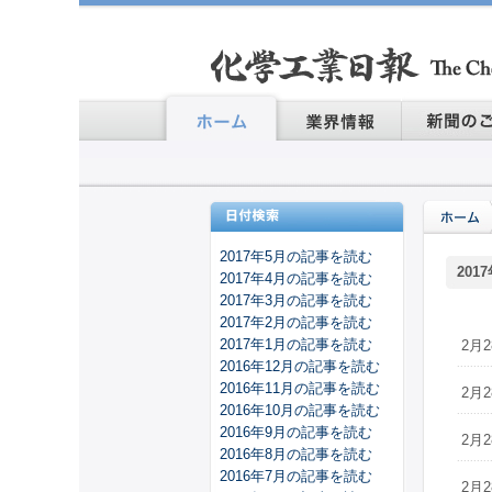
2017年5月の記事を読む
201
2017年4月の記事を読む
2017年3月の記事を読む
2017年2月の記事を読む
2017年1月の記事を読む
2月2
2016年12月の記事を読む
2016年11月の記事を読む
2月2
2016年10月の記事を読む
2016年9月の記事を読む
2月2
2016年8月の記事を読む
2016年7月の記事を読む
2月2