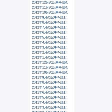
2012年12月の記事を読む
2012年11月の記事を読む
2012年10月の記事を読む
2012年9月の記事を読む
2012年8月の記事を読む
2012年7月の記事を読む
2012年6月の記事を読む
2012年5月の記事を読む
2012年4月の記事を読む
2012年3月の記事を読む
2012年2月の記事を読む
2012年1月の記事を読む
2011年12月の記事を読む
2011年11月の記事を読む
2011年10月の記事を読む
2011年9月の記事を読む
2011年8月の記事を読む
2011年7月の記事を読む
2011年6月の記事を読む
2011年5月の記事を読む
2011年4月の記事を読む
2011年3月の記事を読む