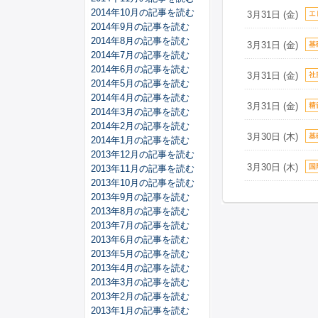
2014年10月の記事を読む
3月31日 (金)
2014年9月の記事を読む
2014年8月の記事を読む
3月31日 (金)
2014年7月の記事を読む
2014年6月の記事を読む
3月31日 (金)
2014年5月の記事を読む
2014年4月の記事を読む
3月31日 (金)
2014年3月の記事を読む
2014年2月の記事を読む
3月30日 (木)
2014年1月の記事を読む
2013年12月の記事を読む
3月30日 (木)
2013年11月の記事を読む
2013年10月の記事を読む
2013年9月の記事を読む
2013年8月の記事を読む
2013年7月の記事を読む
2013年6月の記事を読む
2013年5月の記事を読む
2013年4月の記事を読む
2013年3月の記事を読む
2013年2月の記事を読む
2013年1月の記事を読む