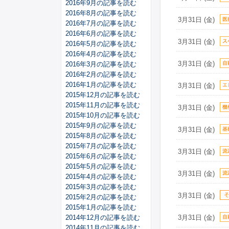
2016年9月の記事を読む
2016年8月の記事を読む
3月31日 (金)
2016年7月の記事を読む
2016年6月の記事を読む
3月31日 (金)
2016年5月の記事を読む
2016年4月の記事を読む
3月31日 (金)
2016年3月の記事を読む
2016年2月の記事を読む
2016年1月の記事を読む
3月31日 (金)
2015年12月の記事を読む
2015年11月の記事を読む
3月31日 (金)
2015年10月の記事を読む
2015年9月の記事を読む
3月31日 (金)
2015年8月の記事を読む
2015年7月の記事を読む
3月31日 (金)
2015年6月の記事を読む
2015年5月の記事を読む
3月31日 (金)
2015年4月の記事を読む
2015年3月の記事を読む
3月31日 (金)
2015年2月の記事を読む
2015年1月の記事を読む
2014年12月の記事を読む
3月31日 (金)
2014年11月の記事を読む