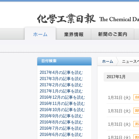
2017年4月の記事を読む
2017年1月
2017年3月の記事を読む
2017年2月の記事を読む
2017年1月の記事を読む
2016年12月の記事を読む
1月31日 (火)
2016年11月の記事を読む
2016年10月の記事を読む
1月31日 (火)
2016年9月の記事を読む
2016年8月の記事を読む
1月31日 (火)
2016年7月の記事を読む
2016年6月の記事を読む
1月31日 (火)