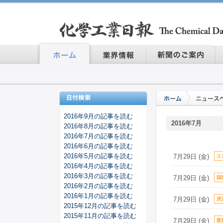
2016年9月の記事を読む
2016年7月
2016年8月の記事を読む
2016年7月の記事を読む
2016年6月の記事を読む
2016年5月の記事を読む
7月29日 (金)
2016年4月の記事を読む
2016年3月の記事を読む
7月29日 (金)
2016年2月の記事を読む
2016年1月の記事を読む
7月29日 (金)
2015年12月の記事を読む
2015年11月の記事を読む
7月29日 (金)