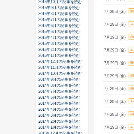
2015年10月の記事を読む
2015年9月の記事を読む
7月29日 (金)
2015年8月の記事を読む
2015年7月の記事を読む
7月29日 (金)
2015年6月の記事を読む
2015年5月の記事を読む
7月29日 (金)
2015年4月の記事を読む
2015年3月の記事を読む
2015年2月の記事を読む
7月29日 (金)
2015年1月の記事を読む
2014年12月の記事を読む
7月29日 (金)
2014年11月の記事を読む
2014年10月の記事を読む
7月29日 (金)
2014年9月の記事を読む
2014年8月の記事を読む
7月29日 (金)
2014年7月の記事を読む
2014年6月の記事を読む
7月29日 (金)
2014年5月の記事を読む
2014年4月の記事を読む
7月29日 (金)
2014年3月の記事を読む
2014年2月の記事を読む
2014年1月の記事を読む
7月29日 (金)
2013年12月の記事を読む