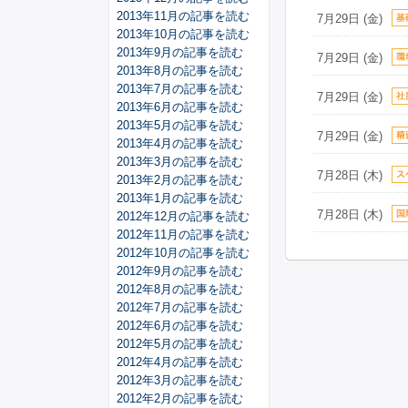
2013年11月の記事を読む
7月29日 (金)
2013年10月の記事を読む
2013年9月の記事を読む
7月29日 (金)
2013年8月の記事を読む
2013年7月の記事を読む
7月29日 (金)
2013年6月の記事を読む
2013年5月の記事を読む
7月29日 (金)
2013年4月の記事を読む
2013年3月の記事を読む
7月28日 (木)
2013年2月の記事を読む
2013年1月の記事を読む
7月28日 (木)
2012年12月の記事を読む
2012年11月の記事を読む
2012年10月の記事を読む
2012年9月の記事を読む
2012年8月の記事を読む
2012年7月の記事を読む
2012年6月の記事を読む
2012年5月の記事を読む
2012年4月の記事を読む
2012年3月の記事を読む
2012年2月の記事を読む