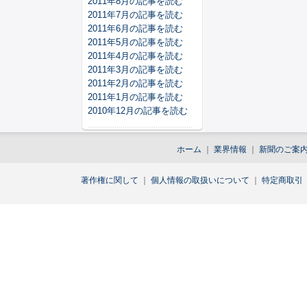
2011年8月の記事を読む
2011年7月の記事を読む
2011年6月の記事を読む
2011年5月の記事を読む
2011年4月の記事を読む
2011年3月の記事を読む
2011年2月の記事を読む
2011年1月の記事を読む
2010年12月の記事を読む
ホーム
｜
業界情報
｜
新聞のご案
著作権に関して
｜
個人情報の取扱いについて
｜
特定商取引