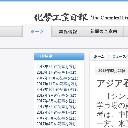
2018年2月の記事を読む
2018年02月23日
2018年1月の記事を読む
2017年12月の記事を読む
アジア
2017年11月の記事を読む
2017年10月の記事を読む
【シンガ
2017年9月の記事を読む
2017年8月の記事を読む
学市場の
2017年7月の記事を読む
2017年6月の記事を読む
者は、中
2017年5月の記事を読む
一方、米
2017年4月の記事を読む