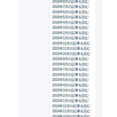
2016年8月の記事を読む
2016年7月の記事を読む
2016年6月の記事を読む
2016年5月の記事を読む
2016年4月の記事を読む
2016年3月の記事を読む
2016年2月の記事を読む
2016年1月の記事を読む
2015年12月の記事を読む
2015年11月の記事を読む
2015年10月の記事を読む
2015年9月の記事を読む
2015年8月の記事を読む
2015年7月の記事を読む
2015年6月の記事を読む
2015年5月の記事を読む
2015年4月の記事を読む
2015年3月の記事を読む
2015年2月の記事を読む
2015年1月の記事を読む
2014年12月の記事を読む
2014年11月の記事を読む
2014年10月の記事を読む