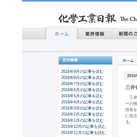
2016年9月の記事を読む
201
2016年8月の記事を読む
2016年7月の記事を読む
三井
2016年6月の記事を読む
2016年5月の記事を読む
三井
2016年4月の記事を読む
ーの
2016年3月の記事を読む
技術
2016年2月の記事を読む
に役
2016年1月の記事を読む
る。
2015年12月の記事を読む
2015年11月の記事を読む