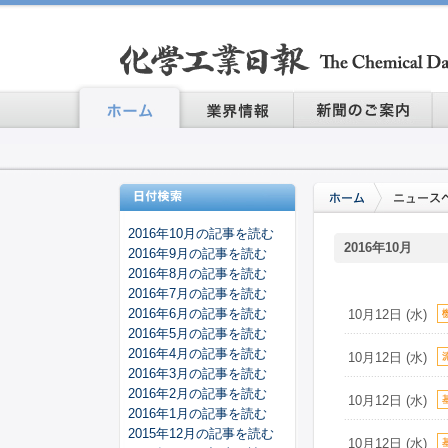
2016年10月の記事を読む
2016年10月
2016年9月の記事を読む
2016年8月の記事を読む
2016年7月の記事を読む
2016年6月の記事を読む
10月12日 (水)
2016年5月の記事を読む
2016年4月の記事を読む
10月12日 (水)
2016年3月の記事を読む
2016年2月の記事を読む
10月12日 (水)
2016年1月の記事を読む
2015年12月の記事を読む
10月12日 (水)