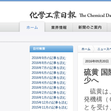
2016年9月の記事を読む
2016年09月20日
2016年8月の記事を読む
2016年7月の記事を読む
硫黄 
2016年6月の記事を読む
2016年5月の記事を読む
少へ
2016年4月の記事を読む
2016年3月の記事を読む
硫黄は、
2016年2月の記事を読む
2016年1月の記事を読む
発機構（
2015年12月の記事を読む
とを受け
2015年11月の記事を読む