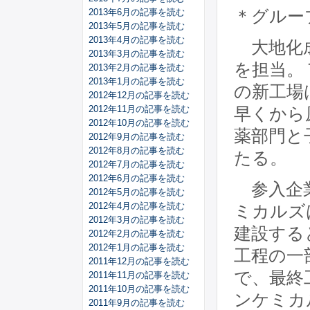
2013年6月の記事を読む
＊グルー
2013年5月の記事を読む
2013年4月の記事を読む
大地化成
2013年3月の記事を読む
を担当。
2013年2月の記事を読む
2013年1月の記事を読む
の新工場
2012年12月の記事を読む
2012年11月の記事を読む
早くから
2012年10月の記事を読む
薬部門と
2012年9月の記事を読む
2012年8月の記事を読む
たる。
2012年7月の記事を読む
2012年6月の記事を読む
参入企業
2012年5月の記事を読む
2012年4月の記事を読む
ミカルズ
2012年3月の記事を読む
建設する
2012年2月の記事を読む
2012年1月の記事を読む
工程の一
2011年12月の記事を読む
で、最終
2011年11月の記事を読む
2011年10月の記事を読む
ンケミカ
2011年9月の記事を読む