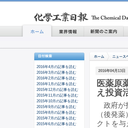
2016年4月の記事を読む
2016年04月13日
2016年3月の記事を読む
2016年2月の記事を読む
医薬原薬
2016年1月の記事を読む
2015年12月の記事を読む
え投資
2015年11月の記事を読む
2015年10月の記事を読む
政府が打
2015年9月の記事を読む
2015年8月の記事を読む
（後発薬
2015年7月の記事を読む
クトを与
2015年6月の記事を読む