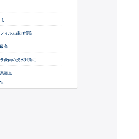
スも
光フィルム能力増強
で最高
リラ豪雨の浸水対策に
営業拠点
0件