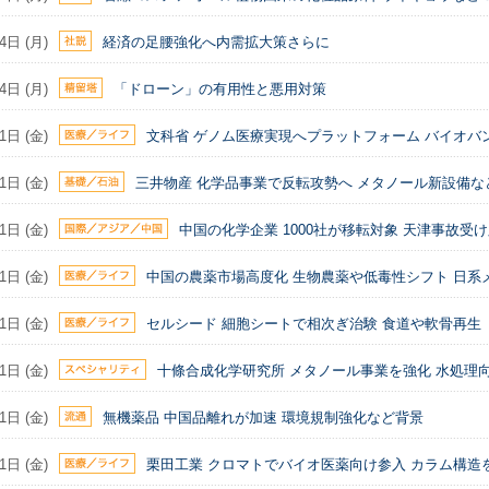
4日 (月)
経済の足腰強化へ内需拡大策さらに
4日 (月)
「ドローン」の有用性と悪用対策
1日 (金)
文科省 ゲノム医療実現へプラットフォーム バイオバ
1日 (金)
三井物産 化学品事業で反転攻勢へ メタノール新設備な
1日 (金)
中国の化学企業 1000社が移転対象 天津事故受
1日 (金)
中国の農薬市場高度化 生物農薬や低毒性シフト 日系
1日 (金)
セルシード 細胞シートで相次ぎ治験 食道や軟骨再生
1日 (金)
十條合成化学研究所 メタノール事業を強化 水処理
1日 (金)
無機薬品 中国品離れが加速 環境規制強化など背景
1日 (金)
栗田工業 クロマトでバイオ医薬向け参入 カラム構造