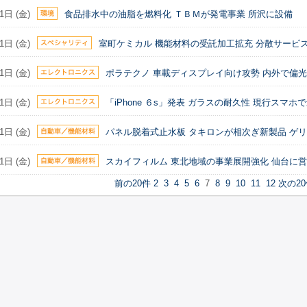
1日 (金)
食品排水中の油脂を燃料化 ＴＢＭが発電事業 所沢に設備
1日 (金)
室町ケミカル 機能材料の受託加工拡充 分散サービ
1日 (金)
ポラテクノ 車載ディスプレイ向け攻勢 内外で偏
1日 (金)
「iPhone ６s」発表 ガラスの耐久性 現行スマホ
1日 (金)
パネル脱着式止水板 タキロンが相次ぎ新製品 ゲ
1日 (金)
スカイフィルム 東北地域の事業展開強化 仙台に
前の20件
2
3
4
5
6
7
8
9
10
11
12
次の2