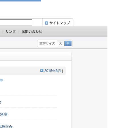
2015年8月
|
0件
ど
が急増
３種混合