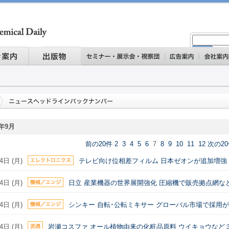
5年9月
前の20件
2
3
4
5
6
7
8
9
10
11
12
次の2
4日 (月)
テレビ向け位相差フィルム 日本ゼオンが追加増強
4日 (月)
日立 産業機器の世界展開強化 圧縮機で販売拠点網な
4日 (月)
シンキー 自転･公転ミキサー グローバル市場で採用
4日 (月)
岩瀬コスファ オール植物由来の化粧品原料 ウイキョウなど