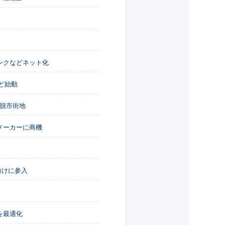
ンクなどネット化
ど始動
け脱市街地
メーカーに商機
向けに参入
を最適化