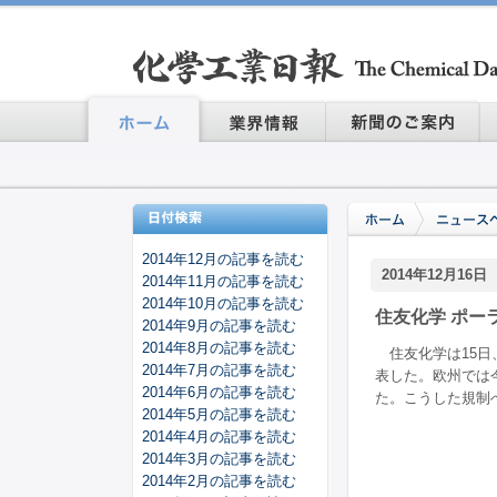
2014年12月の記事を読む
2014年12月16日
2014年11月の記事を読む
2014年10月の記事を読む
住友化学 ポー
2014年9月の記事を読む
2014年8月の記事を読む
住友化学は15日
2014年7月の記事を読む
表した。欧州では
2014年6月の記事を読む
た。こうした規制
2014年5月の記事を読む
2014年4月の記事を読む
2014年3月の記事を読む
2014年2月の記事を読む