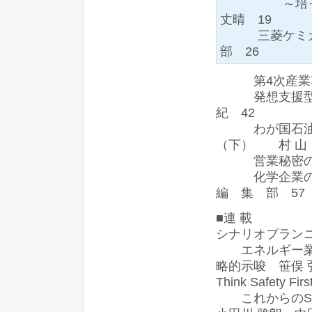
～培ったノ
丈晴 19
三菱ケミカル
部 26
第4次産業革命
発想支援型検
紀 42
わが国石油化
（下） 村 山 
営業秘密の流
化学企業の国
編 集 部 57
■連 載
シナリオプラン
エネルギー業界
略的示唆 笹俣 
Think Safety Fir
これからのSaf