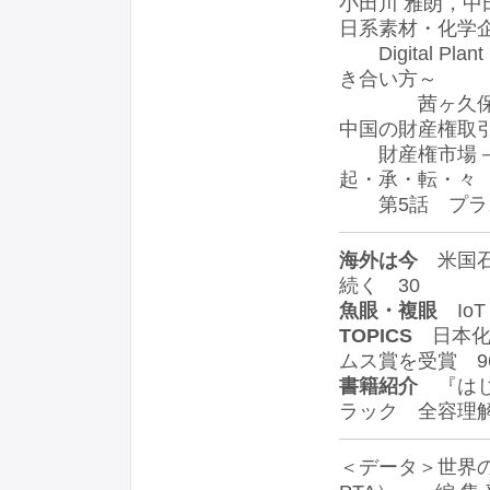
小田川 雅朗，中田
日系素材・化学企業にお
Digital Pla
き合い方～
茜ヶ久保 友
中国の財産権取
財産権市場－3
起・承・転・々
第5話 プラス
海外は今
米国石
続く 30
魚眼・複眼
IoT
TOPICS
日本化
ムス賞を受賞 9
書籍紹介
『はじ
ラック 全容理解
＜データ＞世界