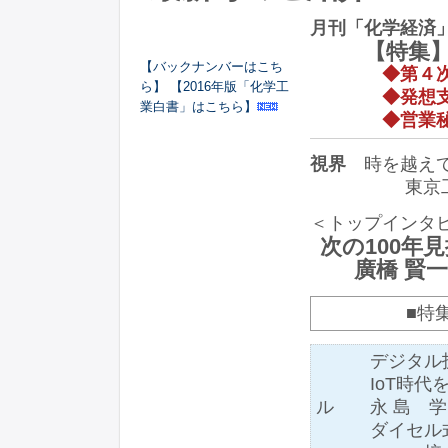
月刊「化学経済
【特集】I
【バックナンバーはこち
◆第４
ら】
【2016年版「化学工
◆発想
業白書」はこちら】
◆営業
視界
時を越えて
東京工業大学
＜トップインタ
次の100年
廣橋 賢一
■特
デジタル技術
IoT時代を
ル 永 島 学
ダイセル式生