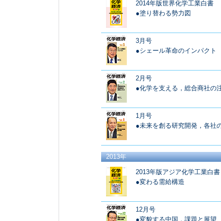
2014年版世界化学工業白書
●塗り替わる勢力図
3月号
●シェール革命のインパクト
2月号
●化学を支える，総合商社の
1月号
●未来を創る研究開発，各社
2013年
2013年版アジア化学工業白書
●変わる需給構造
12月号
●変貌する中国，課題と展望