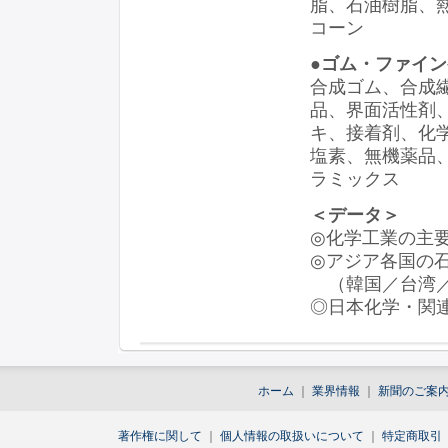
脂、石油樹脂、
コーン
●ゴム・ファイ
合成ゴム、合成
品、界面活性剤
キ、接着剤、化
塩素、無機薬品
ラミックス
＜データ＞
◎化学工業の主
◎アジア各国の
（韓国／台湾／
◎日本化学・関連
ホーム
｜
業界情報
｜
新聞のご案
著作権に関して
｜
個人情報の取扱いについて
｜
特定商取引