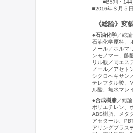
■B5判・144
■2016年８月５
《総論》変
●石油化学
／総論
石油化学原料、
ノール／ホルマ
ンモノマー、酢
リル酸／同エステ
ノール／アセト
シクロヘキサン
テレフタル酸、ME
ル酸、無水マレイ
●合成樹脂
／総論
ポリエチレン、
ABS樹脂、メ
アセタール、PB
アリングプラス