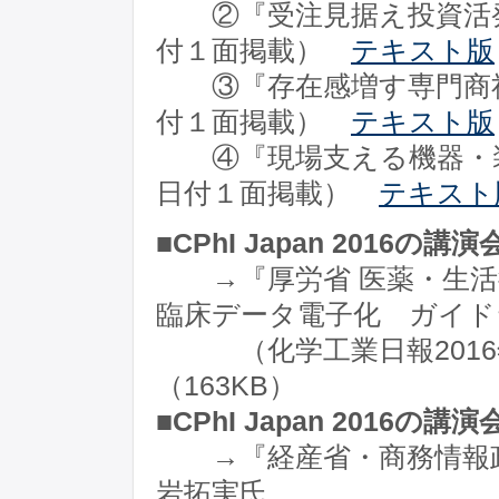
②『受注見据え投資活発』
付１面掲載）
テキスト版
③『存在感増す専門商社』
付１面掲載）
テキスト版
④『現場支える機器・装置
日付１面掲載）
テキスト
■CPhI Japan 2016の講
→『厚労省 医薬・生活
臨床データ電子化 ガイド
（化学工業日報2016年
（163KB）
■CPhI Japan 2016の講
→『経産省・商務情報政
岩拓実氏