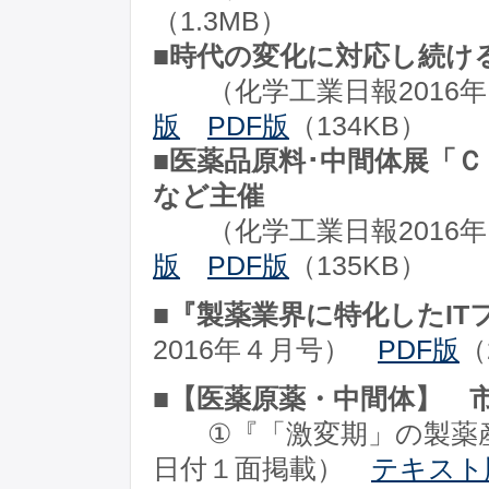
（1.3MB）
■時代の変化に対応し続け
（化学工業日報2016年
版
PDF版
（134KB）
■医薬品原料･中間体展「ＣＰ
など主催
（化学工業日報2016年
版
PDF版
（135KB）
■『製薬業界に特化したIT
2016年４月号）
PDF版
（
■【医薬原薬・中間体】 
①『「激変期」の製薬産業
日付１面掲載）
テキスト