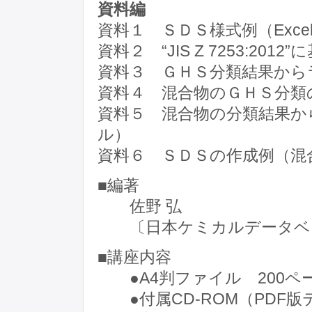
資料編
資料１ ＳＤＳ様式例（Exc
資料２ “JIS Z 7253:20
資料３ ＧＨＳ分類結果から
資料４ 混合物のＧＨＳ分類の
資料５ 混合物の分類結果から
ル）
資料６ ＳＤＳの作成例（混
■編著
佐野 弘
〔日本ケミカルデータベー
■講座内容
●A4判ファイル 200ペ
●付属CD-ROM（PDF