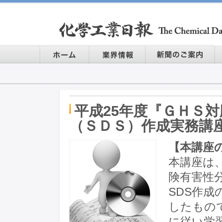
平成25年度『ＧＨＳ
（ＳＤＳ）作成実務講
【本講座
本講座は
険有害性
SDS作
したもの
に従い学習