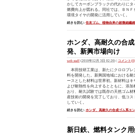
かしてカーボンブラックの代わりにタ
燃費向上が図れる。同社では、ＢＮＦ
環境タイヤの開発に活用していく。
続きを読む:
住友ゴム、植物由来の超微細繊
ホンダ、高耐久の合
発、新興市場向け
web staff
(
2010年12月 3日 02:20
)
|
コメント(0
本田技研工業は、新たにクロロプレ
料を開発した。新興国地域における耐
ースとした材料は世界初。新材料はキ
よび耐熱性を向上するとともに、添加
おり、耐久試験では既存の天然ゴム材
産技術の開発を完了しており、低コス
していく。
続きを読む:
ホンダ、高耐久の合成ゴム系エ
新日鉄、燃料タンク用