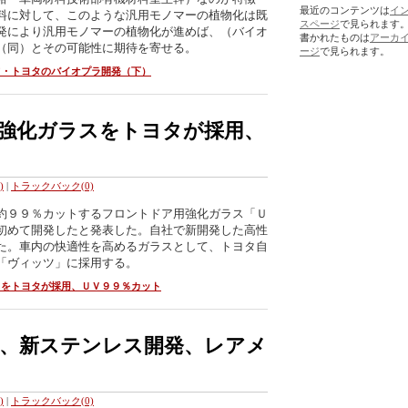
最近のコンテンツは
イ
料に対して、このような汎用モノマーの植物化は既
スページ
で見られます
発により汎用モノマーの植物化が進めば、（バイオ
書かれたものは
アーカ
（同）とその可能性に期待を寄せる。
ージ
で見られます。
て・トヨタのバイオプラ開発（下）
強化ガラスをトヨタが採用、
)
|
トラックバック(0)
約９９％カットするフロントドア用強化ガラス「Ｕ
初めて開発したと発表した。自社で新開発した高性
た。車内の快適性を高めるガラスとして、トヨタ自
「ヴィッツ」に採用する。
スをトヨタが採用、ＵＶ９９％カット
、新ステンレス開発、レアメ
)
|
トラックバック(0)