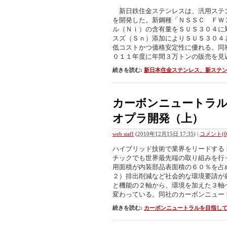
新日鉄住金ステンレスは、汎用ステ
を開発した。新鋼種「ＮＳＳＣ ＦＷ
ル（Ｎｉ）の含有量をＳＵＳ３０４に
スズ（Ｓｎ）添加によりＳＵＳ３０４
低コストかつ価格安定性に優れる。同
０１１年度に年間３万トンの販売を見
続きを読む:
新日本住金ステンレス、新ステ
カーボンニュートラ
オプラ開発（上）
web staff
(
2010年12月15日 17:35
)
|
コメント(0
ハイブリッド技術で業界をリードする
チックでも世界最先端の取り組みを行
用面積が内装部品表面積の６０％を占
２）排出削減など社会的な環境要請が
と機能の２軸から、環境を加えた３軸
変わっている。同社のカーボンニュー
続きを読む:
カーボンニュートラルを目指し