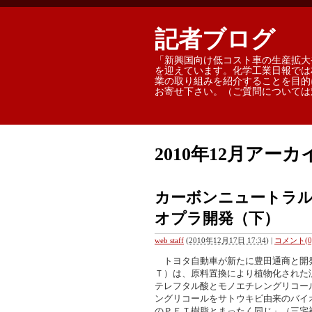
記者ブログ 
「新興国向け低コスト車の生産拡大
を迎えています。化学工業日報では
業の取り組みを紹介することを目的
お寄せ下さい。（ご質問については
2010年12月アーカ
カーボンニュートラ
オプラ開発（下）
web staff
(
2010年12月17日 17:34
)
|
コメント(0
トヨタ自動車が新たに豊田通商と開
Ｔ）は、原料置換により植物化された
テレフタル酸とモノエチレングリコー
ングリコールをサトウキビ由来のバイ
のＰＥＴ樹脂とまったく同じ」（三宅