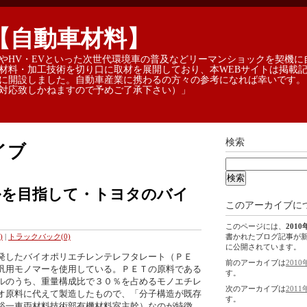
【自動車材料】
やHV・EVといった次世代環境車の普及などリーマンショックを契機に
材料・加工技術を切り口に取材を展開しており、本WEBサイトは掲載
に開設しました。自動車産業に携わるの方々の参考になれば幸いです。
対応致しかねますので予めご了承下さい）」
検索
イブ
ルを目指して・トヨタのバイ
このアーカイブに
このページには、
2010
書かれたブログ記事が
)
|
トラックバック(0)
に公開されています。
発したバイオポリエチレンテレフタレート（ＰＥ
前のアーカイブは
2010
汎用モノマーを使用している。ＰＥＴの原料である
す。
ルのうち、重量構成比で３０％を占めるモノエチレ
次のアーカイブは
2011
オ原料に代えて製造したもので、「分子構造が既存
す。
裕一車両材料技術部有機材料室主幹）なのが特徴