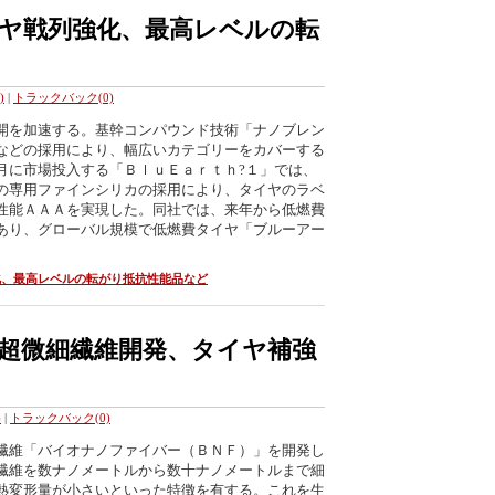
ヤ戦列強化、最高レベルの転
)
|
トラックバック(0)
開を加速する。基幹コンパウンド技術「ナノブレン
などの採用により、幅広いカテゴリーをカバーする
月に市場投入する「ＢｌｕＥａｒｔｈ?１」では、
の専用ファインシリカの採用により、タイヤのラベ
性能ＡＡＡを実現した。同社では、来年から低燃費
あり、グローバル規模で低燃費タイヤ「ブルーアー
化、最高レベルの転がり抵抗性能品など
超微細繊維開発、タイヤ補強
)
|
トラックバック(0)
繊維「バイオナノファイバー（ＢＮＦ）」を開発し
繊維を数ナノメートルから数十ナノメートルまで細
熱変形量が小さいといった特徴を有する。これを生