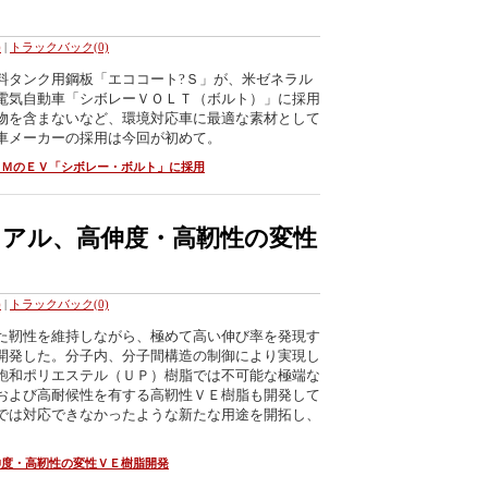
)
|
トラックバック(0)
タンク用鋼板「エココート?Ｓ」が、米ゼネラル
電気自動車「シボレーＶＯＬＴ（ボルト）」に採用
物を含まないなど、環境対応車に最適な素材として
車メーカーの採用は今回が初めて。
ＧＭのＥＶ「シボレー・ボルト」に採用
アル、高伸度・高靭性の変性
)
|
トラックバック(0)
た靭性を維持しながら、極めて高い伸び率を発現す
開発した。分子内、分子間構造の制御により実現し
飽和ポリエステル（ＵＰ）樹脂では不可能な極端な
および高耐候性を有する高靭性ＶＥ樹脂も開発して
では対応できなかったような新たな用途を開拓し、
伸度・高靭性の変性ＶＥ樹脂開発