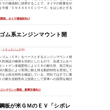
イヤの補強材に採用することで、タイヤの軽量化や
を今後「ＥＮＡＳＡＶＥシリーズ」をはじめとする
維開発、タイヤ補強材向け
成ゴム系エンジンマウント開
)
|
トラックバック(0)
ンゴム（ＣＲ）をベースとするエンジンマウント材
久性保証の確保を目的としたもので、合成ゴムをベ
サントゲン末端変性によりＣＲの耐久性、加工性お
材の配合により実用に耐え得る動的特性を実現して
料を上回る特性を確認している。同社ではすでに量
トの耐久信頼性向上技術として実車への採用を検討
ンジンマウント開発、新興市場向け
鋼板が米ＧＭのＥＶ「シボレ