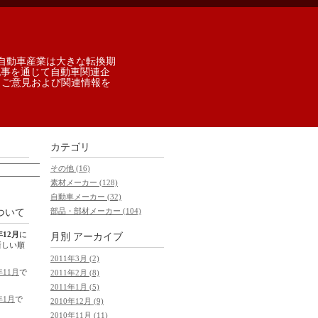
自動車産業は大きな転換期
記事を通じて自動車関連企
 ご意見および関連情報を
カテゴリ
その他 (16)
素材メーカー (128)
自動車メーカー (32)
部品・部材メーカー (104)
ついて
年12月
に
月別
アーカイブ
新しい順
2011年3月 (2)
年11月
で
2011年2月 (8)
2011年1月 (5)
年1月
で
2010年12月 (9)
2010年11月 (11)