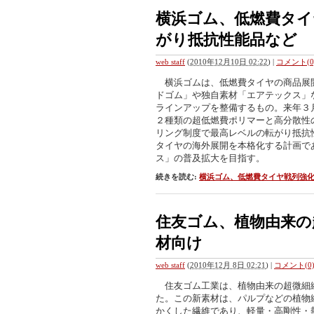
横浜ゴム、低燃費タイ
がり抵抗性能品など
web staff
(
2010年12月10日 02:22
)
|
コメント(0
横浜ゴムは、低燃費タイヤの商品展
ドゴム」や独自素材「エアテックス」
ラインアップを整備するもの。来年３
２種類の超低燃費ポリマーと高分散性
リング制度で最高レベルの転がり抵抗
タイヤの海外展開を本格化する計画で
ス」の普及拡大を目指す。
続きを読む:
横浜ゴム、低燃費タイヤ戦列強
住友ゴム、植物由来の
材向け
web staff
(
2010年12月 8日 02:21
)
|
コメント(0
住友ゴム工業は、植物由来の超微細
た。この新素材は、パルプなどの植物
かくした繊維であり、軽量・高剛性・