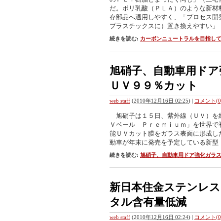
だ。ポリ乳酸（ＰＬＡ）のような新材
存部品へ適用しやすく、「プロセス開
プラスチックスに）置き換えやすい」
続きを読む:
カーボンニュートラルを目指し
旭硝子、自動車用ドア
ＵＶ９９％カット
web staff
(
2010年12月16日 02:25
)
|
コメント(0
旭硝子は１５日、紫外線（ＵＶ）を
Ｖベール Ｐｒｅｍｉｕｍ」を世界で
能ＵＶカット膜をガラス表面に形成し
動車が年末に発売を予定している新型
続きを読む:
旭硝子、自動車用ドア強化ガラ
新日本住金ステンレス
タル含有量低減
web staff
(
2010年12月16日 02:24
)
|
コメント(0