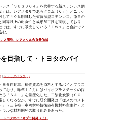
ンレス「ＳＵＳ３０４」を代替する新ステンレス鋼
２」は、レアメタルであるクロム（Ｃｒ）とニッケ
対して４０％削減した省資源型ステンレス。微量の
と同等以上の耐食性と成形加工性を実現しており、
社では、すでに販売している「ＦＷ１」と合計で２
込む。
ンレス開発、レアメタル含有量低減
ルを目指して・トヨタのバイ
)
|
トラックバック(0)
トヨタ自動車。植物資源を原料とするバイオプラス
っており、昨年１２月にはバイオプラスチックの採
める「ＳＡＩ」を量産化した。二酸化炭素（ＣＯ
厳しくなるなか、すでに研究開発は「従来のコスト
へ」（三宅裕一車両材料技術部有機材料室主幹）と
トラルな材料開発の取り組みを追った。
て・トヨタのバイオプラ開発（上）