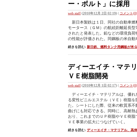
ー・ボルト」に採用
web staff
(
2010年12月 2日 02:19
)
|
コメント(0
新日本製鉄は１日、同社の自動車燃料
モータース（ＧＭ）の航続距離延長型
されたと発表した。鉛などの環境負荷
の性能が評価された。同鋼板の米自動
続きを読む:
新日鉄、燃料タンク用鋼板が米
ディーエイチ・マテリ
ＶＥ樹脂開発
web staff
(
2010年12月 1日 02:17
)
|
コメント(0
ディーエイチ・マテリアルは、優れ
る変性ビニルエステル（ＶＥ）樹脂を
た。シートにした際、従来の軟質系不
曲げにも対応できる。同時に、高耐熱
おり、これまでのＵＰ樹脂やＶＥ樹脂
ＶＥ事業の拡大につなげていく。
続きを読む:
ディーエイチ・マテリアル、高