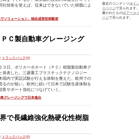
最近のコンテンツは
イ
同社技術を使えば、従来はできないでいた樹脂によ
スページ
で見られます
書かれたものは
アーカ
ージ
で見られます。
品でソリューション、独自成形技術駆使
、ＰＣ製自動車グレージング
|
トラックバック(0)
２３日、ポリカーボネート（ＰＣ）樹脂製自動車グ
と発表した。三菱重工プラスチックテクノロジー
本国内で実証試験が行える体制を整えた。欧州での
図るのが狙い。欧州に続いて日本で試験生産体制を
顧客サポート強化につなげていく。
動車グレージングで日本進出
界で長繊維強化熱硬化性樹脂
|
トラックバック(0)