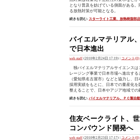
となり普及を妨げている側面がある。
る放熱対策が可能となる。
続きを読む:
スターライト工業、放熱樹脂部
バイエルマテリアル
で日本進出
web staff
(
2010年2月24日 17:19
)
|
コメント(0)
独バイエルマテリアルサイエンスは
レージング事業で日本市場へ進出する
（愛知県名古屋市）などと協力し、日
採用実績をもとに、日本での量産化を
整えることで、日本やアジア地域での
続きを読む:
バイエルマテリアル、ＰＣ製自
住友ベークライト、世
コンパウンド開発へ
web staff
(
2010年2月23日 17:17
)
|
コメント(0)