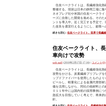
住友ベークライトは、長繊維強化熱
整備する。現状は日本の静岡工場に集
ネオプレグ社や米国の住友ベークライ
ーズに合致した開発を進める。そのた
ントを導入中。近く完工する予定で、
た改良を適宜行えるようにし、顧客へ
続きを読む:
住友ベークライト、世界で長繊
住友ベークライト、長
車向けで攻勢
web staff
(
2010年2月17日 17:16
)
|
コメント(0)
住友ベークライトは、長繊維強化熱
攻勢をかける。炭素繊維プリプレグを
ップドファイバーを使用したものより
ピールし、軽量化による金属代替部材
備を活用しながら、同社の他材料との
０１１年中には国内初の採用事例につ
急拡大を目指していく考えで、将来的
針。
続きを読む:
住友ベークライト、長繊維強化