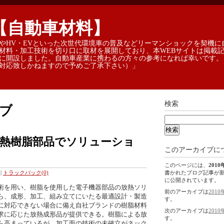
【自動車材料】
やHV・EVといった次世代環境車の普及などリーマンショックを契機に
材料・加工技術を切り口に取材を展開しており、本WEBサイトは掲載
に開設しました。自動車産業に携わるの方々の参考になれば幸いです。
対応致しかねますので予めご了承下さい）」
検索
イブ
熱樹脂部品でソリューショ
このアーカイブに
このページには、
2010
書かれたブログ記事が
|
トラックバック(0)
に公開されています。
術を用い、樹脂を使用した電子機器部品の放熱ソリ
前のアーカイブは
2010
ら、成形、加工、組み立てにいたる最適設計・製造
す。
に対応できない場合に備え自社ブランドの樹脂材料
次のアーカイブは
2010
求に応じた放熱成形品が提供できる。樹脂による放
す。
ら高まっているが、加工面の技術の未確立がネック