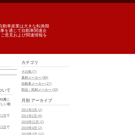
自動車産業は大きな転換期
記事を通じて自動車関連企
 ご意見および関連情報を
カテゴリ
その他 (7)
素材メーカー (89)
自動車メーカー (27)
部品・部材メーカー (59)
ついて
年2月
に
月別
アーカイブ
新しい順
2011年3月 (2)
年1月
で
2011年2月 (6)
2010年12月 (2)
年3月
で
2010年4月 (2)
2010年3月 (12)