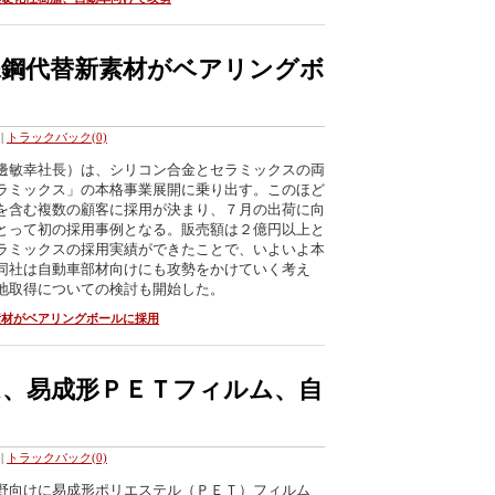
殊鋼代替新素材がベアリングボ
|
トラックバック(0)
邊敏幸社長）は、シリコン合金とセラミックスの両
メラミックス」の本格事業展開に乗り出す。このほど
を含む複数の顧客に採用が決まり、７月の出荷に向
とって初の採用事例となる。販売額は２億円以上と
ラミックスの採用実績ができたことで、いよいよ本
同社は自動車部材向けにも攻勢をかけていく考え
地取得についての検討も開始した。
素材がベアリングボールに採用
、易成形ＰＥＴフィルム、自
|
トラックバック(0)
野向けに易成形ポリエステル（ＰＥＴ）フィルム