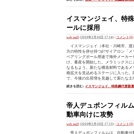
イスマンジェイ、特
ールに採用
web staff
(
2010年2月16日 17:14
)
|
コメント(0)
イスマンジェイ（本社・川崎市、渡
方の特性を併せ持つβ?サイアロン「
ベアリングボール用途で海外メーカー
け、量産を開始した。メラミックスに
なるもよう。新たな構造材料であるメ
格拡大を見込めるステージに入った。
で、今後の出荷増を見越して新たな土
続きを読む:
イスマンジェイ、特殊鋼代替新
帝人デュポンフィルム
動車向けに攻勢
web staff
(
2010年2月10日 17:13
)
|
コメント(0)
帝人デュポンフィルムは、自動車分