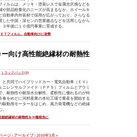
フィルムは、メッキ・塗装レスで金属光沢感などを
減や部品軽量化のニーズが高まるなか、ホイールキ
ど自動車内外装材で採用が広がっており、さらなる
置した中国・深センの営業拠点などを活用しながら
、３年後に１０億円事業に育成する。
ＰＥＴフィルム、自動車向けに攻勢
カー向け高性能絶縁材の耐熱性
トラックバック(0)
）と共同でハイブリッドカー・電気自動車（ＥＶ）
ェニレンサルファイド（ＰＰＳ）フィルムとアラミ
で、耐熱性や耐加水分解性、柔軟性に優れるのが特
今春をめどに河村産業の本社工場で量産を開始する
の駆動用モーターをはじめ、風力発電機などの絶縁
む。
性能絶縁材の耐熱性をＨ種相当に
ページ
|
アーカイブ
|
2010年3月 »