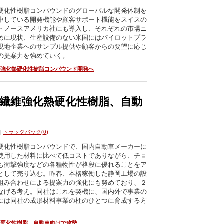
硬化性樹脂コンパウンドのグローバルな開発体制を
中している開発機能や顧客サポート機能をスイスの
トノースアメリカ社にも導入し、それぞれの市場ニ
めに現状、生産設備のない米国にはパイロットプラ
現地企業へのサンプル提供や顧客からの要望に応じ
の提案力を強めていく。
維強化熱硬化性樹脂コンパウンド開発へ
繊維強化熱硬化性樹脂、自動
|
トラックバック(0)
硬化性樹脂コンパウンドで、国内自動車メーカーに
使用した材料に比べて低コストでありながら、チョ
も衝撃強度などの各種物性が格段に優れることをア
として売り込む。昨春、本格稼働した静岡工場の設
組み合わせによる提案力の強化にも努めており、２
なげる考え。同社はこれを契機に、国内外で事業の
には同社の成形材料事業の柱のひとつに育成する方
熱硬化性樹脂、自動車向けで攻勢