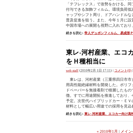
「テフレックス」で攻勢をかける。同
付与できる加飾フィルム。環境負荷低
ャップやシフト周り、ドアハンドルな
普及促進を狙う。また、今年１月に設
中国市場への展開も視野に入れており
続きを読む:
帝人デュポンフィルム、易成形
東レ-河村産業、エコ
をＨ種相当に
web staff
(
2010年2月 1日 17:11
)
|
コメント(0)
|
東レは、河村産業（三重県四日市市
用高性能絶縁材料を開発した。ポリフ
ドペーパーを無接着剤で積層したもの
徴。すでに用途開拓を推進しており、
予定。次世代ハイブリッドカー・ＥＶ
材料として幅広い用途での採用を見込
続きを読む:
東レ-河村産業、エコカー向け高
« 2010年1月
|
メイン