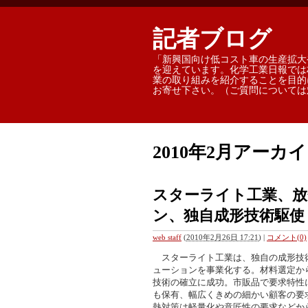
記者ブログ 
「新興国向け低コスト車の生産拡大
を迎えています。化学工業日報では
業の取り組みを紹介することを目的
お寄せ下さい。（ご質問については
2010年2月アーカ
スターライト工業、放
ン、独自成形技術駆使
web staff
(
2010年2月26日 17:21
)
|
コメント(0)
スターライト工業は、独自の成形技
ューションを事業化する。材料選定か
技術の確立に成功。市販品で要求特性
も保有、幅広くきめの細かい顧客の要
熱対策は軽量化や意匠性の要求などか