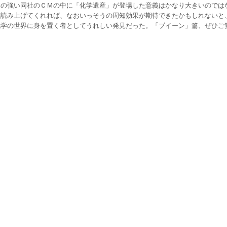
力の強い同社のＣＭの中に「化学遺産」が登場した意義はかなり大きいのでは
と読み上げてくれれば、なおいっそうの周知効果が期待できたかもしれないと
化学の世界に身を置く者としてうれしい発見だった。「ブイーン」篇、ぜひご