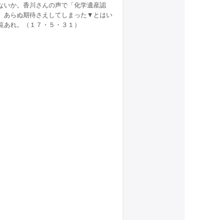
ないか。香川さんの声で「化学遺産認
、あらぬ期待さえしてしまった▼とはい
覧あれ。（１７・５・３１）