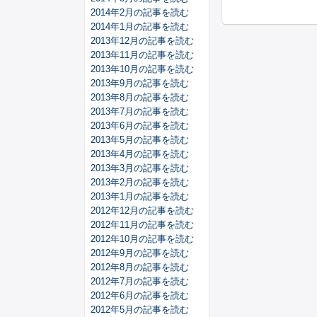
2014年2月の記事を読む
2014年1月の記事を読む
2013年12月の記事を読む
2013年11月の記事を読む
2013年10月の記事を読む
2013年9月の記事を読む
2013年8月の記事を読む
2013年7月の記事を読む
2013年6月の記事を読む
2013年5月の記事を読む
2013年4月の記事を読む
2013年3月の記事を読む
2013年2月の記事を読む
2013年1月の記事を読む
2012年12月の記事を読む
2012年11月の記事を読む
2012年10月の記事を読む
2012年9月の記事を読む
2012年8月の記事を読む
2012年7月の記事を読む
2012年6月の記事を読む
2012年5月の記事を読む