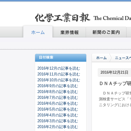
2016年12月の記事を読む
2016年12月21日
2016年11月の記事を読む
2016年10月の記事を読む
ＤＮＡチップ研
2016年9月の記事を読む
2016年8月の記事を読む
ＤＮＡチップ研究
2016年7月の記事を読む
測検査サービス「
2016年6月の記事を読む
ニタリングにおけ
2016年5月の記事を読む
2016年4月の記事を読む
2016年3月の記事を読む
2016年2月の記事を読む