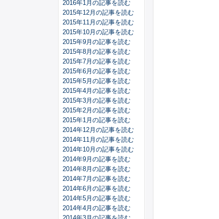
2016年1月の記事を読む
2015年12月の記事を読む
2015年11月の記事を読む
2015年10月の記事を読む
2015年9月の記事を読む
2015年8月の記事を読む
2015年7月の記事を読む
2015年6月の記事を読む
2015年5月の記事を読む
2015年4月の記事を読む
2015年3月の記事を読む
2015年2月の記事を読む
2015年1月の記事を読む
2014年12月の記事を読む
2014年11月の記事を読む
2014年10月の記事を読む
2014年9月の記事を読む
2014年8月の記事を読む
2014年7月の記事を読む
2014年6月の記事を読む
2014年5月の記事を読む
2014年4月の記事を読む
2014年3月の記事を読む