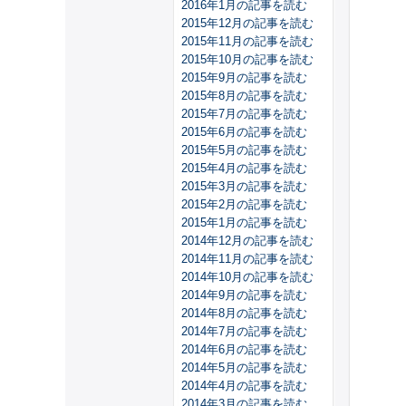
2016年1月の記事を読む
2015年12月の記事を読む
2015年11月の記事を読む
2015年10月の記事を読む
2015年9月の記事を読む
2015年8月の記事を読む
2015年7月の記事を読む
2015年6月の記事を読む
2015年5月の記事を読む
2015年4月の記事を読む
2015年3月の記事を読む
2015年2月の記事を読む
2015年1月の記事を読む
2014年12月の記事を読む
2014年11月の記事を読む
2014年10月の記事を読む
2014年9月の記事を読む
2014年8月の記事を読む
2014年7月の記事を読む
2014年6月の記事を読む
2014年5月の記事を読む
2014年4月の記事を読む
2014年3月の記事を読む