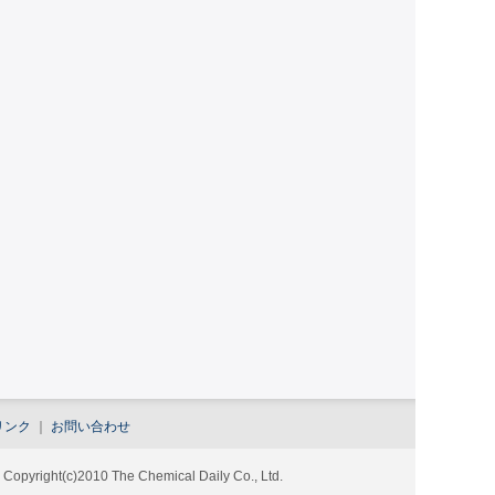
リンク
｜
お問い合わせ
Copyright(c)2010 The Chemical Daily Co., Ltd.