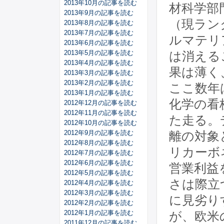
2013年10月の記事を読む
材科学部
2013年9月の記事を読む
（現ラン
2013年8月の記事を読む
2013年7月の記事を読む
ルマテリ
2013年6月の記事を読む
2013年5月の記事を読む
は消える
2013年4月の記事を読む
果は薄く
2013年3月の記事を読む
2013年2月の記事を読む
ここ数年
2013年1月の記事を読む
化学の看
2012年12月の記事を読む
2012年11月の記事を読む
た走る。
2012年10月の記事を読む
2012年9月の記事を読む
離の対象
2012年8月の記事を読む
リカーボ
2012年7月の記事を読む
2012年6月の記事を読む
営業利益
2012年5月の記事を読む
さは際立
2012年4月の記事を読む
2012年3月の記事を読む
に見劣り
2012年2月の記事を読む
2012年1月の記事を読む
が、欧米
2011年12月の記事を読む